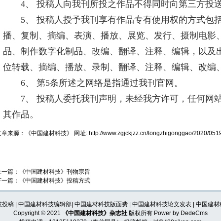
4、 投稿人向我刊所投之作品不得同时向第三方投送
5、 投稿人授予我刊享有作品专有使用权的方式包括
播、复制、摘编、表演、播放、展览、发行、摄制电影
品、制作数字化制品、改编、翻译、注释、编辑，以及
位转载、摘编、播放、录制、翻译、注释、编辑、改编
6、 第5条所述之网络是指通过我刊官网。
7、 投稿人委托我刊声明，未经我方许可，任何网站
其作品。
文章来源：
《中国建材科技》
网址:
http://www.zgjckjzz.cn/tongzhigonggao/2020/051
上一篇：
《中国建材科技》刊物宗旨
下一篇：
《中国建材科技》投稿方式
技投稿
|
中国建材科技编辑部
|
中国建材科技版面费
|
中国建材科技论文发表
|
中国建材
Copyright © 2021
《中国建材科技》杂志社
版权所有
Power by DedeCms