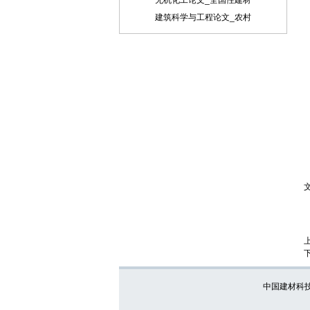
无机化工论文_全国性建材
内)、联系方式(通信地址、邮编、电话、
电子信箱)。 六、处理流程：（1） 通过电
建筑科学与工程论文_农村
子邮件将稿件发到我刊唯一投稿信箱
（2）我刊初审周期为2－3个工作日，请
在投稿3天后查看您的邮箱，收阅我们的
审稿回复或用稿通知；若30天内没有收到
我们的回复，稿件可自行处理。（3）按
用稿通知上的要求办理相关手续后，稿件
将进入出版程序。（4） 杂志出刊后，我
们会按照您提供的地址免费奉寄样刊。
七、凡向文教资料杂志社投稿者均被视为
接受如下声明：（1）稿件必须是作者本
人独立完成的，属原创作品（包括翻
译），杜绝抄袭行为，严禁学术腐败现
象，严格学术不端检测，如发现系抄袭作
品并由此引起的一切责任均由作者本人承
担，本刊不承担任何民事连带责任。
（2）本刊发表的所有文章，除另有说明
外，只代表作者本人的观点，不代表本刊
观点。由此引发的任何纠纷和争议本刊不
受任何牵连。（3）本刊拥有自主编辑
中国建材科
权，但仅限于不违背作者原意的技术性调
整。如必须进行重大改动的，编辑部有义