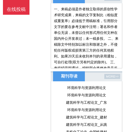
在线投稿
一、来稿必须是作者独立取得的原创性学
术研究成果，来稿的文字复制比（相似度
或重复率）必须低于用稿标准，引用部分
文字的要在参考文献中注明；署名和作者
单位无误，未曾以任何形式用任何文种在
国内外公开发表过；未一稿多投。 二、来
稿除文中特别加以标注和致谢之外，不侵
犯任何版权或损害第三方的任何其他权
利。如果20天后未收到本刊的录用通知，
可自行处理(双方另有约定的除外)。 三、
来稿经审阅通过，编辑部会将修改意见反
馈给您，您应在收到通知7天内提交修改
期刊导读
稿。作者享有引用和复制该文的权利及著
作权法的其它权利。 四、一般来说，4500
环境科学与资源利用论文
字（电脑WORD统计，图表另计）以下的
环境科学与资源利用论文
文章，不能说清问题，很难保证学术质
建筑科学与工程论文_广东
量，本刊恕不受理。 五、论文格式及要
素：标题、作者、工作单位全称(院系处
环境科学与资源利用论文
室)、摘要、关键词、正文、注释、参考文
建筑科学与工程论文_建材
献(遵从国家标准：GB\T7714-2005，点击
建筑科学与工程论文_从跳
查看参考文献格式示例)、作者简介(100字