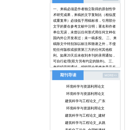
一、来稿必须是作者独立取得的原创性学
术研究成果，来稿的文字复制比（相似度
或重复率）必须低于用稿标准，引用部分
文字的要在参考文献中注明；署名和作者
单位无误，未曾以任何形式用任何文种在
国内外公开发表过；未一稿多投。 二、来
稿除文中特别加以标注和致谢之外，不侵
犯任何版权或损害第三方的任何其他权
利。如果20天后未收到本刊的录用通知，
可自行处理(双方另有约定的除外)。 三、
来稿经审阅通过，编辑部会将修改意见反
馈给您，您应在收到通知7天内提交修改
期刊导读
稿。作者享有引用和复制该文的权利及著
作权法的其它权利。 四、一般来说，4500
环境科学与资源利用论文
字（电脑WORD统计，图表另计）以下的
环境科学与资源利用论文
文章，不能说清问题，很难保证学术质
建筑科学与工程论文_广东
量，本刊恕不受理。 五、论文格式及要
素：标题、作者、工作单位全称(院系处
环境科学与资源利用论文
室)、摘要、关键词、正文、注释、参考文
建筑科学与工程论文_建材
献(遵从国家标准：GB\T7714-2005，点击
建筑科学与工程论文_从跳
查看参考文献格式示例)、作者简介(100字